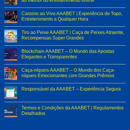
ao melhor do entretenimento online
e
e
jogue
Verdades
Nenhum
melhor
sobre
comentário
Cassino ao Vivo AAABET | Experiência de Topo,
Apostas
em
–
AAABET:
Entretenimento a Qualquer Hora
Como
a
Jogar
casa
Nenhum
com
de
comentário
Tiro ao Peixe AAABET | Caça de Peixes Atraente,
Inteligência
apostas
em
|
que
Cassino
Recompensas Super Grandes
AAABET
conecta
ao
o
Vivo
Nenhum
Brasil
AAABET
comentário
Blockchain AAABET – O Mundo das Apostas
ao
|
em
melhor
Experiência
Tiro
Elegantes e Transparentes
do
de
ao
entretenimento
Topo,
Peixe
Nenhum
online
Entretenimento
AAABET
comentário
Caça-níqueis AAABET – O Mundo dos Caça-
a
|
em
Qualquer
Caça
Blockchain
níqueis Emocionantes com Grandes Prêmios
Hora
de
AAABET
Peixes
–
Nenhum
Atraente,
O
comentário
Responsável da AAABET – Experiência Segura
Recompensas
Mundo
em
Super
das
Caça-
Nenhum
Grandes
Apostas
níqueis
comentário
Elegantes
AAABET
em
e
–
Responsável
Termos e Condições da AAABET | Regulamentos
Transparentes
O
da
Mundo
Detalhados
AAABET
dos
–
Caça-
Nenhum
Experiência
níqueis
comentário
Segura
Emocionantes
em