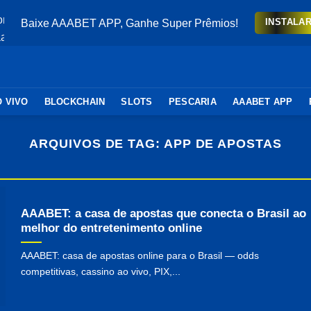
INSTALA
Baixe AAABET APP, Ganhe Super Prêmios!
 VIVO
BLOCKCHAIN
SLOTS
PESCARIA
AAABET APP
ARQUIVOS DE TAG:
APP DE APOSTAS
AAABET: a casa de apostas que conecta o Brasil ao
melhor do entretenimento online
AAABET: casa de apostas online para o Brasil — odds
competitivas, cassino ao vivo, PIX,...