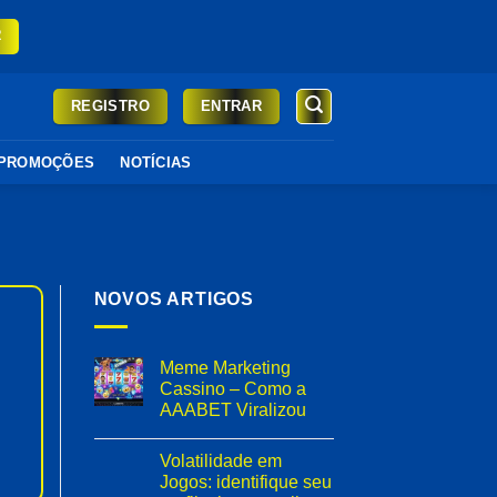
R
REGISTRO
ENTRAR
PROMOÇÕES
NOTÍCIAS
NOVOS ARTIGOS
Meme Marketing
Cassino – Como a
AAABET Viralizou
Nenhum
comentário
Volatilidade em
em
Meme
Jogos: identifique seu
Marketing