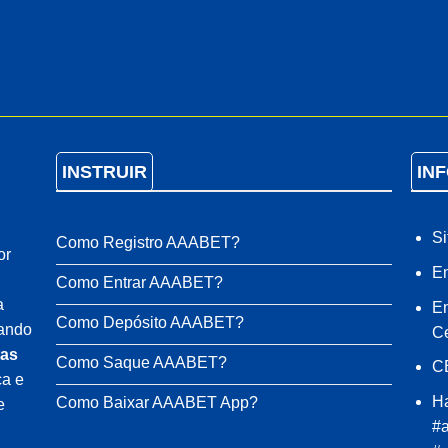
INSTRUIR
IN
Si
Como Registro AAABET?
or
E
Como Entrar AAABET?
a
En
Como Depósito AAABET?
uando
Ce
as
Como Saque AAABET?
C
a e
Ha
Como Baixar AAABET App?
e
#a