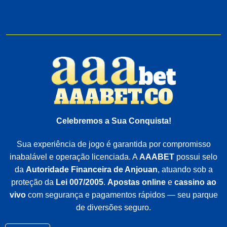
com
Termos
Grandes
e
Prêmios
Condições
da
AAABET
|
Regulamentos
Detalhados
Celebremos a Sua Conquista!
Sua experiência de jogo é garantida por compromisso
inabalável e operação licenciada. A
AAABET
possui selo
da
Autoridade Financeira de Anjouan
, atuando sob a
proteção da
Lei 007/2005
.
Apostas online
e
cassino ao
vivo
com segurança e pagamentos rápidos — seu parque
de diversões seguro.