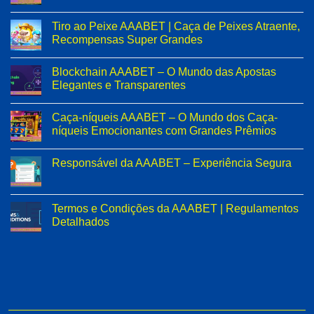
Como
a
Jogar
casa
Nenhum
com
de
comentário
Tiro ao Peixe AAABET | Caça de Peixes Atraente,
Inteligência
apostas
em
|
que
Cassino
Recompensas Super Grandes
AAABET
conecta
ao
o
Vivo
Nenhum
Brasil
AAABET
comentário
Blockchain AAABET – O Mundo das Apostas
ao
|
em
melhor
Experiência
Tiro
Elegantes e Transparentes
do
de
ao
entretenimento
Topo,
Peixe
Nenhum
online
Entretenimento
AAABET
comentário
Caça-níqueis AAABET – O Mundo dos Caça-
a
|
em
Qualquer
Caça
Blockchain
níqueis Emocionantes com Grandes Prêmios
Hora
de
AAABET
Peixes
–
Nenhum
Atraente,
O
comentário
Responsável da AAABET – Experiência Segura
Recompensas
Mundo
em
Super
das
Caça-
Nenhum
Grandes
Apostas
níqueis
comentário
Elegantes
AAABET
em
e
–
Responsável
Termos e Condições da AAABET | Regulamentos
Transparentes
O
da
Mundo
Detalhados
AAABET
dos
–
Caça-
Nenhum
Experiência
níqueis
comentário
Segura
Emocionantes
em
com
Termos
Grandes
e
Prêmios
Condições
da
AAABET
|